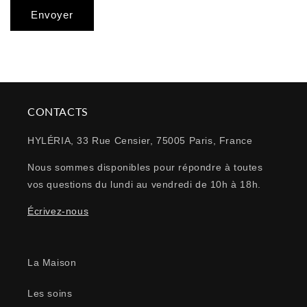
c
Envoyer
o
n
t
a
c
t
CONTACTS
HYLÉRIA, 33 Rue Censier, 75005 Paris, France
Nous sommes disponibles pour répondre à toutes
vos questions du lundi au vendredi de 10h à 18h.
Écrivez-nous
La Maison
Les soins