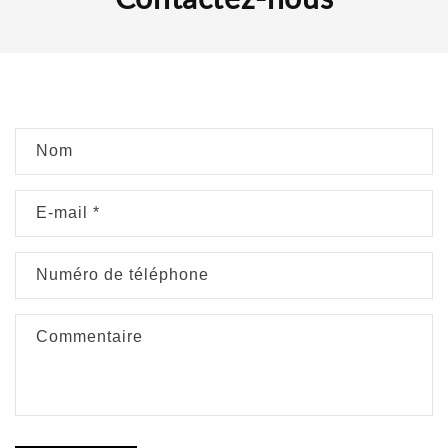
F
Nom
o
r
E-mail
*
m
u
l
Numéro de téléphone
a
i
Commentaire
r
e
d
e