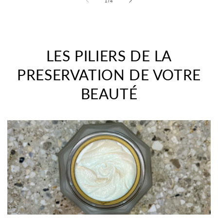
de
1
/
4
LES PILIERS DE LA
PRESERVATION DE VOTRE
BEAUTÉ
>