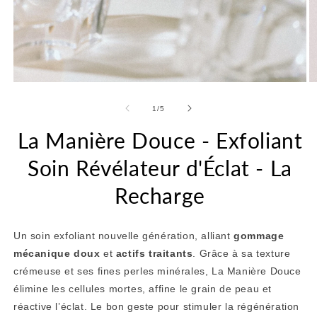
Ouvrir
Ou
le
le
média
m
de
1
/
5
1
2
dans
d
La Manière Douce - Exfoliant
une
u
fenêtre
fe
Soin Révélateur d'Éclat - La
modale
m
Recharge
Un soin exfoliant nouvelle génération, alliant
gommage
mécanique doux
et
actifs traitants
. Grâce à sa texture
crémeuse et ses fines perles minérales, La Manière Douce
élimine les cellules mortes, affine le grain de peau et
réactive l’éclat. Le bon geste pour stimuler la régénération