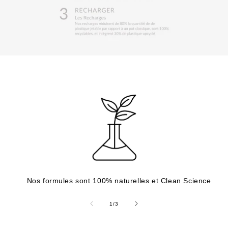
Nos formules sont 100% naturelles et Clean Science
de
1
/
3