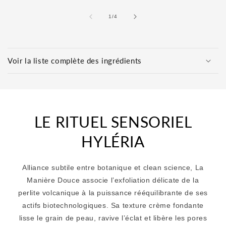
de
1
/
4
C
o
Voir la liste complète des ingrédients
n
t
e
n
LE RITUEL SENSORIEL
u
r
HYLÉRIA
é
d
Alliance subtile entre botanique et clean science, La
u
Manière Douce associe l’exfoliation délicate de la
c
perlite volcanique à la puissance rééquilibrante de ses
t
actifs biotechnologiques. Sa texture crème fondante
i
lisse le grain de peau, ravive l’éclat et libère les pores
b