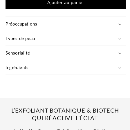
de
de
Ajouter au panier
La
La
Manière
Manière
Douce
Douce
Préoccupations
-
-
Exfoliant
Exfoliant
Types de peau
Soin
Soin
Révélateur
Révélateur
d&#39;Éclat
d&#39;Éclat
Sensorialité
-
-
La
La
Ingrédients
Recharge
Recharge
L’EXFOLIANT BOTANIQUE & BIOTECH
QUI RÉACTIVE L’ÉCLAT