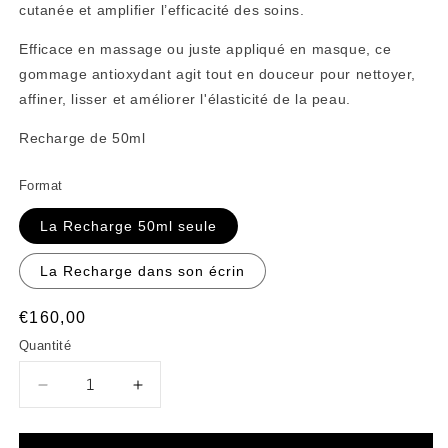
cutanée et amplifier l’efficacité des soins.
Efficace en massage ou juste appliqué en masque, ce
gommage antioxydant agit tout en douceur pour nettoyer,
affiner, lisser et améliorer l'élasticité de la peau.
Recharge de 50ml
Format
La Recharge 50ml seule
La Recharge dans son écrin
Prix
€160,00
habituel
Quantité
Réduire
Augmenter
la
la
quantité
quantité